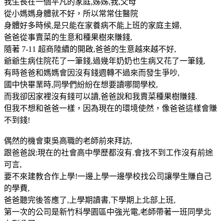
我生長在一個平凡的家庭,姊姊,我,父母
從小媽媽身體就不好，所以常常住醫院
身體好多時候,是只能在家養病不能上班的家庭主婦,
爸爸從事賣菜的生意和種果樹來賺錢,
隨著 7-11 超商陸續的開啟,爸爸的生意越來越不好,
爺爺生病住院花了一筆錢,過幾年奶奶也生病又花了一筆錢,
有時爸爸和媽媽會因沒有錢週轉不過來而發生爭吵,
國中快畢業時,同學們紛紛在想要讀哪間學校,
而我卻因家裡沒有錢可以讀,爸爸說和我賣菜種果樹賺錢.
但我不想和爸爸一樣，因為現在的環境使然，像爸爸這樣會賺
不到錢!
偶然的機會東吳高職的老師前來拜訪,
跟爸爸說:現在的社會高中學歷都沒有.會找不到工作沒有前途
可言,
要不來建教合作上學!一邊上學一邊學校找公司讓學生賺自己
的學費,
爸爸聽完後答應了,上學期讀書,下學期上北部上班,
第一次的公司是新竹科學園區中強光電,老師帶著一班同學北