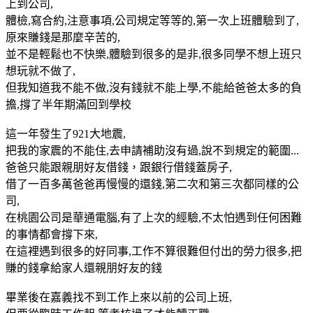
上到公司,
體檢,寫合約,注意事項,公司規定等等的,第一次上班體驗到了,
原來賺錢是那麼辛苦的,
並不是輕鬆也不快樂,體驗到很多的是非,很多同學不想上班只
想玩就不做了,
但我知道我不能不做,沒有錢就不能上學,不能給爸爸太多的負
擔,撐了半年期滿回到學校
這一年發生了921大地震,
把我的家震的不能住,去申請補助沒有過,說不到規定的範圍...
爸爸只能跟親朋好友借錢，跟銀行借錢蓋房子,
借了一百多萬爸爸再慢慢的還錢,第二次和第三次都同樣的公
司,
在桃園公司是華通電腦,有了上次的經驗,不太怕遇到任何困難
的事情都會撐下來,
在這裡遇到很多的好同事,工作不算很難但付出的勞力很多,把
賺的錢拿給家人還親朋好友的錢
畢業後在嘉義找不到工作上來以前的公司上班,