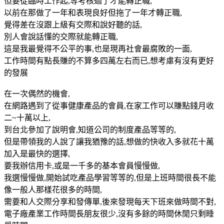
但要從臨時工作起,等考核過了才能轉正職,
以前在那做了一年和表現良好但拖了一年才轉正職,
覺得差在沒跟上級有交際和說好聽的話,
別人會說話懂的交際就能轉正職,
這是我最覺得不公平的事,也是現再社會最腐敗的一面,
工作時間有點長賺的不算多四萬左右而已,想考慮有沒有更好
的發展
在一次偶然的機會,
在網路遇到了從事健康產品的會員,在家工作可以賺點錢月收
二~十萬以上,
到台北參加了說明會,知道公司的制度產品等等的,
但是帶領我的人說了讓我猶豫的話,想做的快收入多就花十萬
加入是最快的選擇,
要我辦信用卡,或是一千多的基本會員慢慢做,
我選慢慢做,開始試吃產品學習等等的,但是上班時間很長不能
像一般人那樣花很多的時間,
需要和人交際分享和發傳單,後來發現每天下班來做時間不對,
電子廠產業工作時間長朋友很少,沒有多餘的時間休閒只剩睡