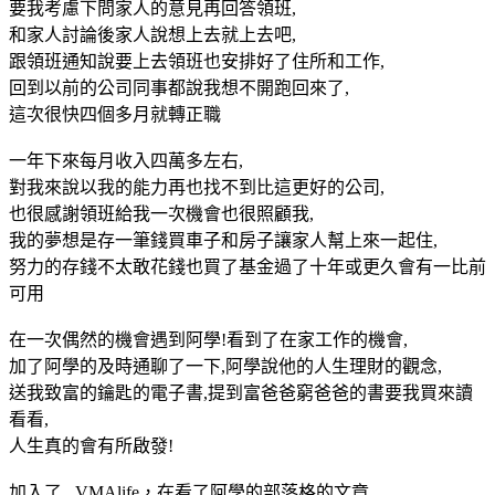
要我考慮下問家人的意見再回答領班,
和家人討論後家人說想上去就上去吧,
跟領班通知說要上去領班也安排好了住所和工作,
回到以前的公司同事都說我想不開跑回來了,
這次很快四個多月就轉正職
一年下來每月收入四萬多左右,
對我來說以我的能力再也找不到比這更好的公司,
也很感謝領班給我一次機會也很照顧我,
我的夢想是存一筆錢買車子和房子讓家人幫上來一起住,
努力的存錢不太敢花錢也買了基金過了十年或更久會有一比前
可用
在一次偶然的機會遇到阿學!看到了在家工作的機會,
加了阿學的及時通聊了一下,阿學說他的人生理財的觀念,
送我致富的鑰匙的電子書,提到富爸爸窮爸爸的書要我買來讀
看看,
人生真的會有所啟發!
加入了 VMAlife，在看了阿學的部落格的文章,