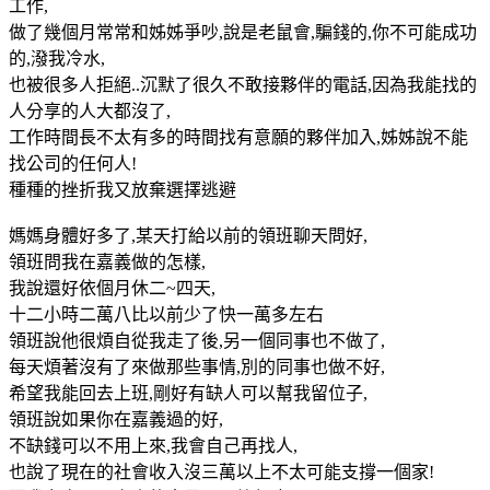
工作,
做了幾個月常常和姊姊爭吵,說是老鼠會,騙錢的,你不可能成功
的,潑我冷水,
也被很多人拒絕..沉默了很久不敢接夥伴的電話,因為我能找的
人分享的人大都沒了,
工作時間長不太有多的時間找有意願的夥伴加入,姊姊說不能
找公司的任何人!
種種的挫折我又放棄選擇逃避
媽媽身體好多了,某天打給以前的領班聊天問好,
領班問我在嘉義做的怎樣,
我說還好依個月休二~四天,
十二小時二萬八比以前少了快一萬多左右
領班說他很煩自從我走了後,另一個同事也不做了,
每天煩著沒有了來做那些事情,別的同事也做不好,
希望我能回去上班,剛好有缺人可以幫我留位子,
領班說如果你在嘉義過的好,
不缺錢可以不用上來,我會自己再找人,
也說了現在的社會收入沒三萬以上不太可能支撐一個家!