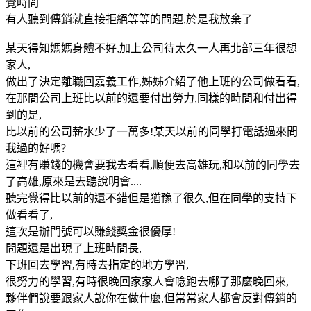
覺時間
有人聽到傳銷就直接拒絕等等的問題,於是我放棄了
某天得知媽媽身體不好,加上公司待太久一人再北部三年很想
家人,
做出了決定離職回嘉義工作,姊姊介紹了他上班的公司做看看,
在那間公司上班比以前的還要付出勞力,同樣的時間和付出得
到的是,
比以前的公司薪水少了一萬多!某天以前的同學打電話過來問
我過的好嗎?
這裡有賺錢的機會要我去看看,順便去高雄玩,和以前的同學去
了高雄,原來是去聽說明會....
聽完覺得比以前的還不錯但是猶豫了很久,但在同學的支持下
做看看了,
這次是辦門號可以賺錢獎金很優厚!
問題還是出現了上班時間長,
下班回去學習,有時去指定的地方學習,
很努力的學習,有時很晚回家家人會唸跑去哪了那麼晚回來,
夥伴們說要跟家人說你在做什麼,但常常家人都會反對傳銷的